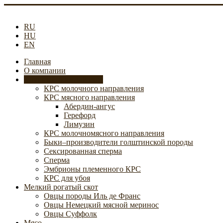
RU
HU
EN
Главная
О компании
Крупный рогатый скот
КРС молочного направления
КРС мясного направления
Абердин-ангус
Герефорд
Лимузин
КРС молочномясного направления
Быки–производители голштинской породы
Сексированная сперма
Сперма
Эмбрионы племенного КРС
КРС для убоя
Мелкий рогатый скот
Овцы породы Иль де Франс
Овцы Немецкий мясной меринос
Овцы Суффолк
Мясо