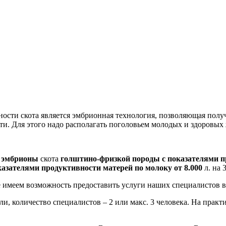
ости скота является эмбрионная технология, позволяющая полу
и. Для этого надо располагать поголовьем молодых и здоровых 
 эмбрионы
скота
голштино-фризкой породы с показателями пр
казателями продуктивности матерей по молоку от 8.000
л. на 
имеем возможность предоставить услуги наших специалистов в 
и, количество специалистов – 2 или макс. 3 человека. На практ